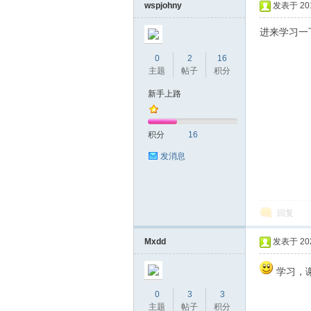
区
wspjohny
发表于 2018
进来学习一
0
2
16
主题
帖子
积分
新手上路
积分
16
论
发消息
回复
Mxdd
发表于 2021
学习，
坛
0
3
3
主题
帖子
积分