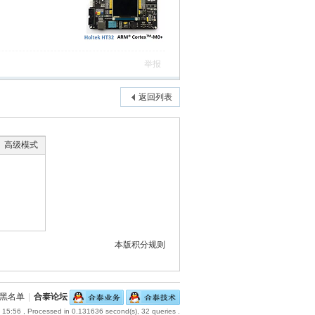
举报
返回列表
高级模式
本版积分规则
黑名单
|
合泰论坛
 15:56
, Processed in 0.131636 second(s), 32 queries .