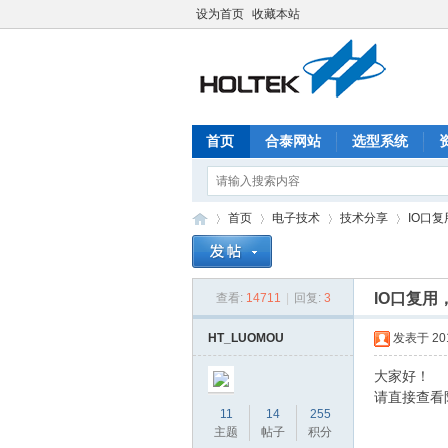
设为首页
收藏本站
首页
合泰网站
选型系统
首页
电子技术
技术分享
IO口
IO口复用
查看:
14711
|
回复:
3
合
»
›
›
›
HT_LUOMOU
发表于 2018
大家好！
请直接查看
11
14
255
主题
帖子
积分