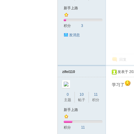
新手上路
积分
3
发消息
回复
zifei110
发表于 2022
学习了
0
10
11
主题
帖子
积分
新手上路
积分
11