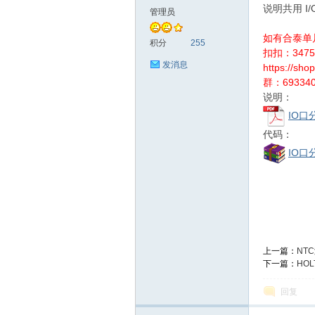
说明共用 I/
管理员
如有合泰单
泰
积分
255
扣扣：34758
发消息
https://sh
群：693340
说明：
IO口
代码：
IO口
社
上一篇：
NT
下一篇：
HO
回复