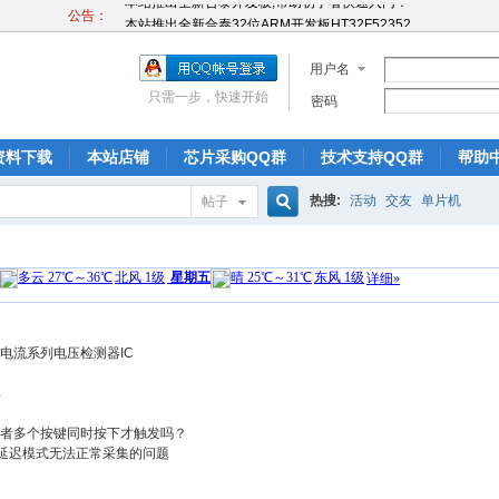
公告：
本站推出全新合泰32位ARM开发板HT32F52352
本站推出全新合泰开发板,帮助初学者快速入门！
本站推出全新合泰32位ARM开发板HT32F52352
用户名
本站推出全新合泰开发板,帮助初学者快速入门！
只需一步，快速开始
密码
本站推出全新合泰32位ARM开发板HT32F52352
资料下载
本站店铺
芯片采购QQ群
技术支持QQ群
帮助
热搜:
活动
交友
单片机
帖子
搜
索
低静态电流系列电压检测器IC
库
发或者多个按键同时按下才触发吗？
为低延迟模式无法正常采集的问题