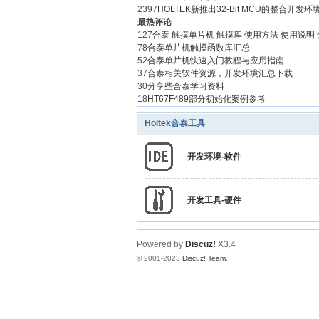
2397
HOLTEK新推出32-Bit MCU的整合开发环境H
最热评论
127
合泰 触摸单片机 触摸库 使用方法 使用说明
泰
78
合泰单片机触摸函数库汇总
52
合泰单片机快速入门教程与应用指南
37
合泰相关软件资源，开发环境汇总下载
30
分享些合泰学习资料
18
HT67F489部分初始化案例参考
13
合泰HOLTEK 触控单片机触控原理
Holtek合泰工具
12
合泰开发板 学习板 HT66F0185 + BS86D20A
12
如何使用Holtek Touch MCU Worksho
11
触摸感度设置
开发环境-软件
版块排行
0
8Bit 通用M
社
0
32Bit ARM
开发工具-硬件
0
合泰资讯
0
代码共享
0
BS 触摸系
0
用户杂谈
Powered by
Discuz!
X3.4
0
开发工具-
© 2001-2023
Discuz! Team
.
0
应用方案
0
问题咨询
0
技术分享
积分排行
最新会员