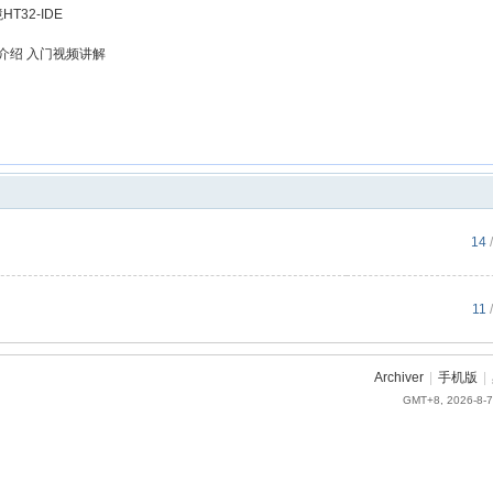
T32-IDE
 介绍 入门视频讲解
-3
p生成触摸函数库工程
14
/
11
/
Archiver
|
手机版
|
GMT+8, 2026-8-7