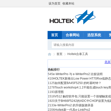
设为首页
收藏本站
首页
合泰网站
选型系统
首页
Holtek合泰工具
热帖排行
545
e-WriterPro 与 e-WriterPro2 比较说明
合
»
›
410
HOLTEK新推出Low Power HT70Rxx
1125
如何配置BA45F5250 的时基时钟？
1278
Touch workshop4.1.2不能生成touch key
1193
原理图
1516
V512 触控软件包 只能设置一个按键触
1920
关于BH66F5242的ADC中CHOP设置
2133
e-WriterPro2 的升级版烧录器
2206
Holtek新一代具e-LinkPro2