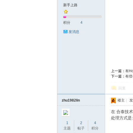
新手上路
泰
积分
4
发消息
上一篇：
有Ho
社
下一篇：
有偿
回复
zhu1982lin
楼主
|
发
在 合泰技术支
处理方式是:
1
2
4
主题
帖子
积分