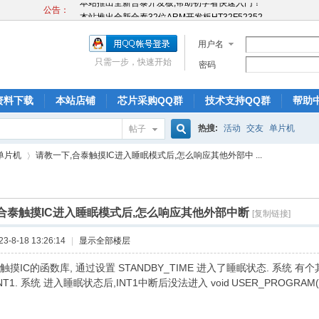
公告：
本站推出全新合泰32位ARM开发板HT32F52352
本站推出全新合泰开发板,帮助初学者快速入门！
本站推出全新合泰32位ARM开发板HT32F52352
用户名
本站推出全新合泰开发板,帮助初学者快速入门！
只需一步，快速开始
密码
本站推出全新合泰32位ARM开发板HT32F52352
资料下载
本站店铺
芯片采购QQ群
技术支持QQ群
帮助
热搜:
活动
交友
单片机
帖子
搜
单片机
请教一下,合泰触摸IC进入睡眠模式后,怎么响应其他外部中 ...
索
合泰触摸IC进入睡眠模式后,怎么响应其他外部中断
[复制链接]
›
-8-18 13:26:14
|
显示全部楼层
触摸IC的函数库, 通过设置 STANDBY_TIME 进入了睡眠状态. 系统 
NT1. 系统 进入睡眠状态后,INT1中断后没法进入 void
USER_PROGRA