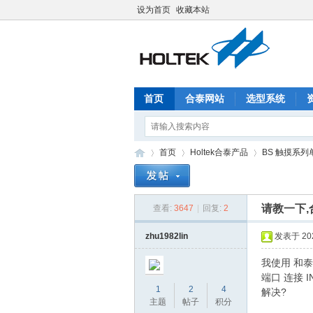
设为首页
收藏本站
首页
合泰网站
选型系统
首页
Holtek合泰产品
BS 触摸系列
请教一下,
查看:
3647
|
回复:
2
合
»
›
›
zhu1982lin
发表于 2023
我使用 和泰
端口 连接 I
1
2
4
解决?
主题
帖子
积分