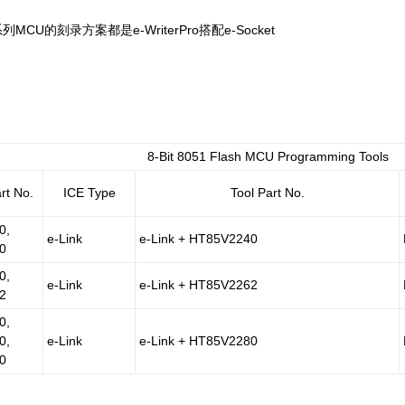
列MCU的刻录方案都是e-WriterPro搭配e-Socket
8-Bit 8051 Flash MCU Programming Tools
rt No.
ICE Type
Tool Part No.
0,
e-Link
e-Link + HT85V2240
0
0,
e-Link
e-Link + HT85V2262
2
0,
0,
e-Link
e-Link + HT85V2280
0