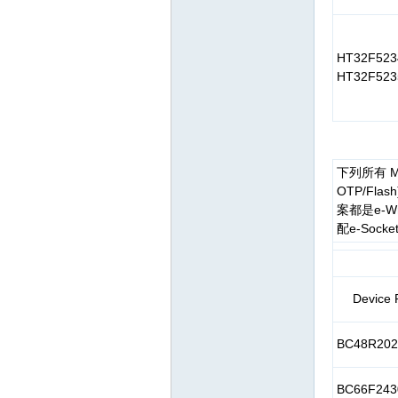
HT32F523
HT32F523
下列所有 M
OTP/Fla
案都是e-Wri
配e-Socket
Device 
BC48R202
BC66F243