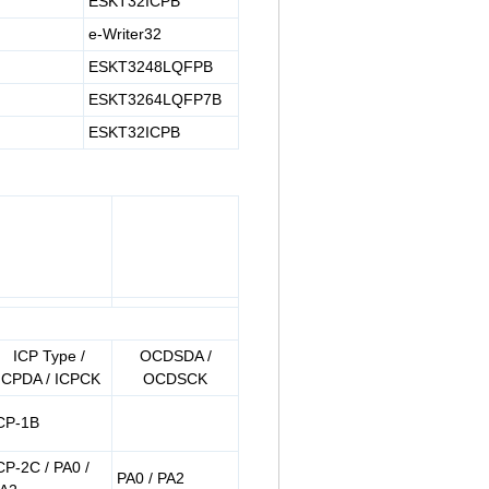
ESKT32ICPB
e-Writer32
ESKT3248LQFPB
ESKT3264LQFP7B
ESKT32ICPB
ICP Type /
OCDSDA /
ICPDA / ICPCK
OCDSCK
CP-1B
CP-2C / PA0 /
PA0 / PA2