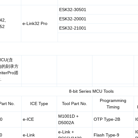
ESK32-30501
ESK32-20001
42,
e-Link32 Pro
52
ESK32-21001
CU(含
sh)的刻录方
terPro搭
.
8-bit Series MCU Tools
Programming
Part No.
ICE Type
Tool Part No.
Timing
M1001D +
0
e-ICE
OTP Type-2B
I
D5002A
e-Link +
I
0
e-Link
Flash Type-9