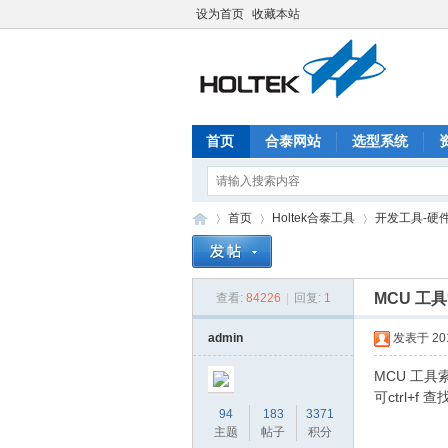
设为首页
收藏本站
首页
合泰网站
选型系统
首页
Holtek合泰工具
开发工具-硬
MCU 工
查看:
84226
|
回复:
1
合
»
›
›
admin
发表于 2017
MCU 工
可ctrl+f 查
94
183
3371
主题
帖子
积分