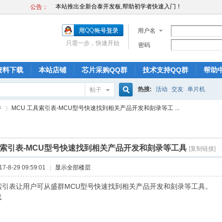
公告：
本站推出全新合泰32位ARM开发板HT32F52352
本站推出全新合泰开发板,帮助初学者快速入门！
本站推出全新合泰32位ARM开发板HT32F52352
用户名
本站推出全新合泰开发板,帮助初学者快速入门！
只需一步，快速开始
密码
本站推出全新合泰32位ARM开发板HT32F52352
资料下载
本站店铺
芯片采购QQ群
技术支持QQ群
帮助
热搜:
活动
交友
单片机
帖子
搜
件
MCU 工具索引表-MCU型号快速找到相关产品开发和刻录等工 ...
索
具索引表-MCU型号快速找到相关产品开发和刻录等工具
[复制链接]
›
-8-29 09:59:01
|
显示全部楼层
具索引表让用户可从盛群MCU型号快速找到相关产品开发和刻录等工具。
找