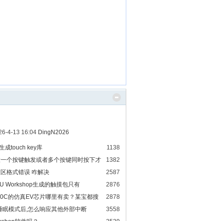
26-4-13 16:04
DingN2026
能生成touch key库
1138
设置一个按键触发或者多个按键同时按下才
1382
C参数区格式错误 咋解决
2587
MCU Workshop生成的触摸包只有
2876
a
20C的仿真EV芯片哪里有卖？某宝都搜
2878
入睡眠模式后,怎么响应其他外部中断
3558