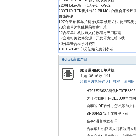
2133
e-WriterPro2 的升级版烧录器
2206
Holtek新一代具e-LinkPro2
2397
HOLTEK新推出32-Bit MCU的整合开发环境H
最热评论
泰
127
合泰 触摸单片机 触摸库 使用方法 使用说明
78
合泰单片机触摸函数库汇总
52
合泰单片机快速入门教程与应用指南
37
合泰相关软件资源，开发环境汇总下载
30
分享些合泰学习资料
18
HT67F489部分初始化案例参考
13
合泰HOLTEK 触控单片机触控原理
Holtek合泰产品
12
合泰开发板 学习板 HT66F0185 + BS86D20A
12
如何使用Holtek Touch MCU Worksho
8Bit 通用MCU单片机
11
触摸感度设置
主题: 36
,
帖数: 191
版块排行
社
合泰单片机快速入门教程与应用指 ..
0
8Bit 通用M
0
32Bit ARM
HT67F2362A替代HT67F23
0
合泰资讯
0
代码共享
为什么我的HT-IDE3000里
0
BS 触摸系
合泰的IDE软件，怎么添加文
0
用户杂谈
BH66F5242库在哪里下载
0
开发工具-
0
应用方案
合泰c语言教程有吗
0
问题咨询
合泰单片机快速入门教程与应
0
技术分享