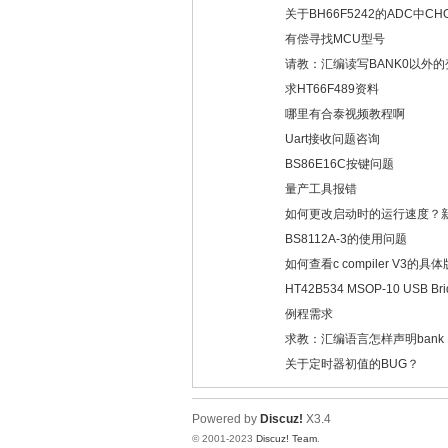
关于BH66F5242的ADC中
的问题
有偿寻找MCU型号
请教：汇编读写BANK0以外的
求HT66F489资料
哪里有合泰视频教程啊
Uart接收问题咨询
BS86E16C按键问题
量产工具报错
如何更改启动时的运行速度？
BS8112A-3的使用问题
如何查看c compiler V3的具
HT42B534 MSOP-10 USB
特率?
例程需求
求教：汇编语言怎样声明bank
关于定时器初值的BUG？
Powered by
Discuz!
X3.4
© 2001-2023
Discuz! Team
.