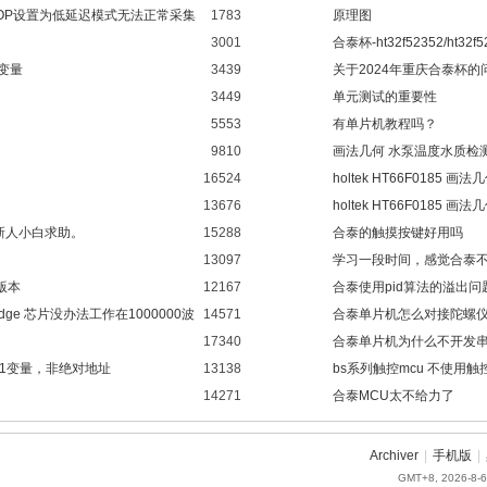
CHOP设置为低延迟模式无法正常采集
1783
原理图
3001
合泰杯-ht32f52352/h
变量
3439
关于2024年重庆合泰杯的
3449
单元测试的重要性
5553
有单片机教程吗？
9810
画法几何 水泵温度水质检
16524
holtek HT66F0185 
13676
holtek HT66F0185 
新人小白求助。
15288
合泰的触摸按键好用吗
13097
学习一段时间，感觉合泰
体版本
12167
合泰使用pid算法的溢出问
 Bridge 芯片没办法工作在1000000波
14571
合泰单片机怎么对接陀螺
17340
合泰单片机为什么不开发串
 1变量，非绝对地址
13138
bs系列触控mcu 不使用
14271
合泰MCU太不给力了
Archiver
|
手机版
|
GMT+8, 2026-8-6