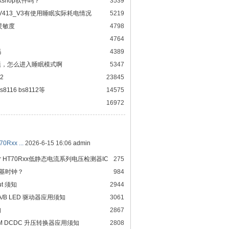
orkshop软件吗？
3539
V413_V3有使用睡眠实际耗电情况
5219
灵敏度
4798
4764
吗
4389
题，怎么进入睡眠模式啊
5347
2
23845
116 bs8112等
14575
16972
Rxx ...
2026-6-15 16:06
admin
er HT70Rxx低静态电流系列电压检测器IC
275
时基时钟？
984
ut 须知
2944
1A/B LED 驱动器应用须知
3061
知
2867
 PFM DCDC 升压转换器应用须知
2808