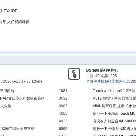
T32-IDE
 介绍 入门视频讲解
-3
p生成触摸函数库工程
BS 触摸系列单片机
主题: 40
,
帖数: 205
.
2026-6-13 17:38
admin
合泰单片机触摸函数库汇总
20
62应用问题
1984
Touch workshop4.1.2不
面的RAM窗口显示的数据都是@
3532
V512 触控软件包 只能
件夹分类
3903
触发吗？
elink 烧写程序 提示 I
4555
请问一下Holtek Touch 
4913
bs84b08c，没有bs84b08
有没有人知道合泰BS86D
用指南在哪里免费下载
6869
不到
请教一下,合泰触摸IC进