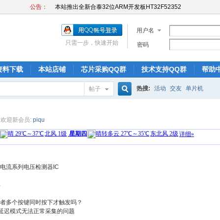
公告：
本站推出全新合泰32位ARM开发板HT32F52352
本站推出全新合泰开发板,帮助初学者快速入门！
本站推出全新合泰32位ARM开发板HT32F52352
用户名
本站推出全新合泰开发板,帮助初学者快速入门！
只需一步，快速开始
密码
本站推出全新合泰32位ARM开发板HT32F52352
资料下载
本站店铺
芯片采购QQ群
技术支持QQ群
帮助
热搜:
活动
交友
单片机
帖子
搜
欢迎新会员:
piqu
索
低静态电流系列电压检测器IC
库
发或者多个按键同时按下才触发吗？
为低延迟模式无法正常采集的问题