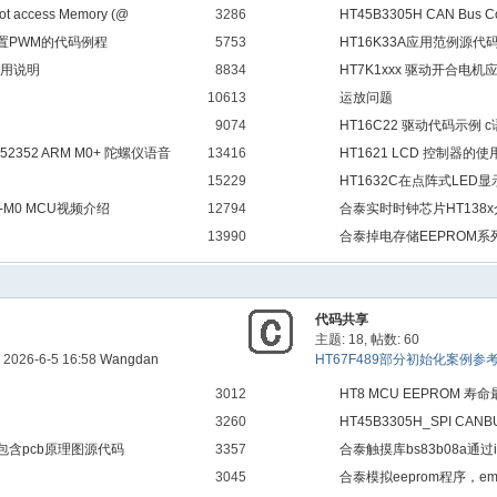
access Memory (@
3286
HT45B3305H CAN Bus C
 4...问题
M配置PWM的代码例程
5753
HT16K33A应用范例源代
应用说明
8834
HT7K1xxx 驱动开合电机
10613
运放问题
9074
HT16C22 驱动代码示例 
2352 ARM M0+ 陀螺仪语音
13416
HT1621 LCD 控制器的使
15229
HT1632C在点阵式LED
74;-M0 MCU视频介绍
12794
合泰实时时钟芯片HT138
13990
合泰掉电存储EEPROM系
代码共享
主题: 18
,
帖数: 60
2026-6-5 16:58
Wangdan
HT67F489部分初始化案例参
3012
HT8 MCU EEPROM 
3260
HT45B3305H_SPI C
案 包含pcb原理图源代码
3357
合泰触摸库bs83b08a通过
3045
合泰模拟eeprom程序，emul