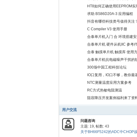
HT8如何正确使用EEPROM
求助 BS86D20A-3 应用编程
抖音有哪些科技类号值得关注
C Compiler V3 使用手册
合泰单片机入门 合 环境搭建
合泰单片机 硬件从机IIC 参考
合泰 触摸单片机 触摸库 使用
合泰单片机抗电磁噪声干扰的
300场中国工程科技论坛
IO口复用，IO口不够，教你
NTC测量温度应用方案参考
RC方式热敏电阻测温
阻容降压开发案例福利来了资
用户交流
问题咨询
主题: 19
,
帖数: 43
关于BH66F5242的ADC中CHOP设置