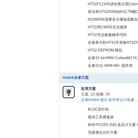
HT32F12345进仿真出现Cannot 
0x40024004, Read, Acc Size:
有没有HT32F0006的SCT
ht32f0006需要音乐播放函数
HT32用CMSIS无法烧录
HT32无法板载烧录代码
合泰单片机HT32开发板HT32F5
TFTLCD
HT32 EEPROM 模拟
合泰32-bit ARM Cortex&#1
合泰32位 ARM M0+ 固件库
Holtek合泰方案
应用方案
主题: 15
,
帖数: 35
合泰Holtek 推出 软件库仑计电量 ...
BLDC吹叶机
电动工具调速器
BH67F2265 代码 血压计方
无级调光台灯方案