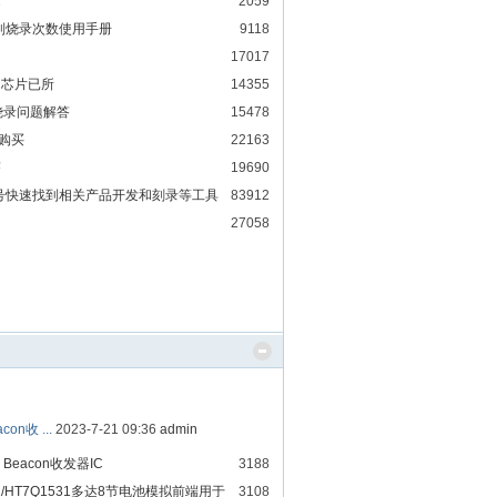
2
2059
 烧录限制烧录次数使用手册
9118
17017
题，芯片已所
14355
烧录问题解答
15478
及 购买
22163
答
19690
U型号快速找到相关产品开发和刻录等工具
83912
27058
on收 ...
2023-7-21 09:36
admin
 Beacon收发器IC
3188
21/HT7Q1531多达8节电池模拟前端用于
3108