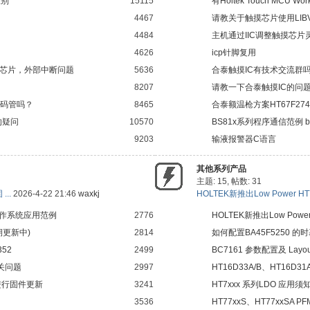
区别
15115
有Holtek Touch MCU W
4467
请教关于触摸芯片使用LIB
4484
主机通过IIC调整触摸芯片
4626
icp针脚复用
85芯片，外部中断问题
5636
合泰触摸IC有技术交流群
8207
请教一下合泰触摸IC的问
数码管吗？
8465
合泰额温枪方案HT67F274
的疑问
10570
BS81x系列程序通信范例 bs8
9203
输液报警器C语言
其他系列产品
主题: 15
,
帖数: 31
...
2026-4-22 21:46
waxkj
HOLTEK新推出Low Power HT70
d 操作系统应用范例
2776
HOLTEK新推出Low Pow
期更新中)
2814
如何配置BA45F5250 的
52
2499
BC7161 参数配置及 Layo
相关问题
2997
HT16D33A/B、HT16D3
T 进行固件更新
3241
HT7xxx 系列LDO 应用须
3536
HT77xxS、HT77xxSA