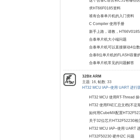
这个合泰C语言和C51有哪些
积分排行
最新会员
区
求HT66F0185资料
叶桜枫
谁有合泰单片机的入门资料
992
C Compiler 使用手册
angshile
新手上路，请教，HT66V01
81
合泰单片机大小端问题
ahwhlvhao
合泰单片机可以直接驱动4位
39
合泰8位单片机的FLASH容量
htzsz
合泰单片机常见的问题解答
论
36
32Bit ARM
程序随便跑通
主题: 16
,
帖数: 33
35
HT32 MCU IAP–使用 UART 进行固 
HT32 MCU 使用RT-Threa
HT32 使用FAE汇总文档(不定
如何用CubeMX配置HT32F523
关于32位芯片HT32F52230
坛
HT32 MCU IAP–使用 UAR
HT32F50230 硬件I2C 问题