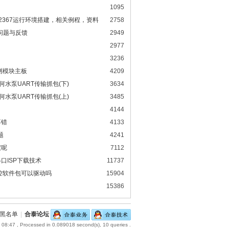
1095
t32f52367运行环境搭建，相关例程，资料
2758
问题与反馈
2949
2977
3236
测模块主板
4209
画法几何水泵UART传输抓包(下)
3634
画法几何水泵UART传输抓包(上)
3485
4144
不错
4133
题
4241
仪呢
7112
口ISP下载技术
11737
触控软件包可以驱动吗
15904
15386
黑名单
|
合泰论坛
 08:47
, Processed in 0.089018 second(s), 10 queries .