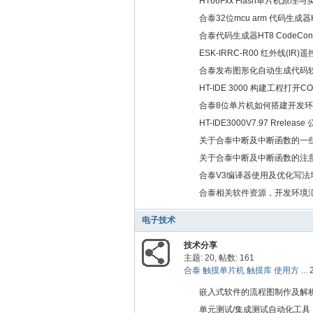
HT66Fxx Flash单片机原理与
合泰32位mcu arm 代码生成器HT
合泰代码生成器HT8 CodeConf
ESK-IRRC-R00 红外线(IR
合泰发布图形化自动生成代码软件C
HT-IDE 3000 构建工程打
合泰8位单片机如何搭建开发
HT-IDE3000V7.97 Rrelease
关于合泰中断及中断函数的一
关于合泰中断及中断函数的注
合泰V3编译器使用及优化写法
合泰相关软件资源，开发环境
电子技术
技术分享
主题: 20
,
帖数: 161
合泰 触摸单片机 触摸库 使用方 ...
嵌入式软件的流程图制作及解
单元测试/集成测试自动化工具