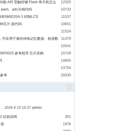
驱动功能 A/D 型触控键 Flash 单片机怎么
12325
、pwm、adc示例代码
10733
-3/BS86D20A-3 控制LCD
11537
时钟芯片 源代码
10651
11524
M读写，可应用于储存掉电记忆数据、校准数
11370
10541
T66F0025 参考程序 芯片采购
15729
码
14845
13754
例参考
29335
...
2026-6-15 16:37
admin
Pro2 比较说明
351
录器
1976