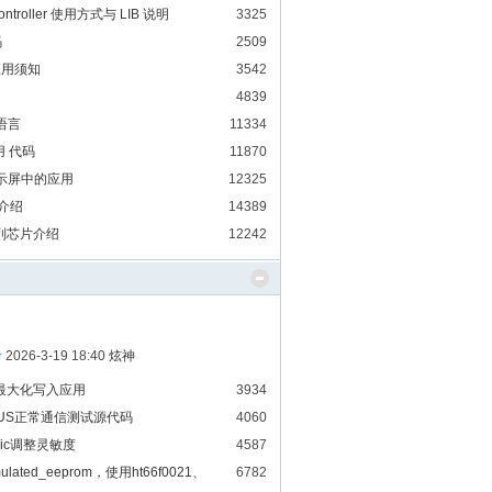
ontroller 使用方式与 LIB 说明
3325
码
2509
应用须知
3542
4839
c语言
11334
用 代码
11870
显示屏中的应用
12325
x介绍
14389
列芯片介绍
12242
考
2026-3-19 18:40
炫神
寿命最大化写入应用
3934
ANBUS正常通信测试源代码
4060
iic调整灵敏度
4587
ated_eeprom，使用ht66f0021、
6782