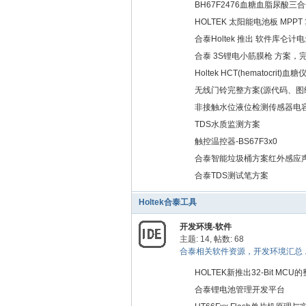
BH67F2476血糖血脂尿酸三合
HOLTEK 太阳能电池板 MPP
合泰Holtek 推出 软件库仑
合泰 3S锂电小筋膜枪 方案
PCB、源代码）
Holtek HCT(hematocrit)血
无线门铃完整方案(源代码、图纸
非接触水位液位检测传感器电
水
TDS水质监测方案
触控温控器-BS67F3x0
合泰智能垃圾桶方案红外感应
合泰TDS测试笔方案
Holtek合泰工具
开发环境-软件
主题: 14
,
帖数: 68
合泰相关软件资源，开发环境汇总 ..
HOLTEK新推出32-Bit MCU
合泰锂电池管理开发平台