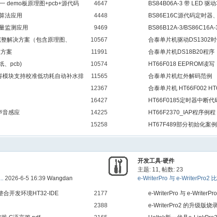
一 demo板原理图+pcb+源代码
4647
31、41、ht66f0181等
BS84B06A-3 带 LED 
T 算法应用
4448
驱动LED
BS86E16C源代码定时器
计电量监测应用
9469
BS86B12A-3/BS86C16A
，完整解决方案（包含原理图、
10567
合泰单片机驱动DS1302
糖仪方案
11991
合泰单片机DS18B20程序
、pcb)
10574
HT66F018 EEPRO
容模块支持校准低功耗自动补水排
11565
据保存
合泰单片机红外解码范例
12367
合泰单片机 HT66F002 H
16427
HT66F0185定时器中断代
声音感应
14225
HT66F2370_IAP程序例程
15258
HT67F489部分初始化案
开发工具-硬件
主题: 11
,
帖数: 23
.
2026-6-5 16:39
Wangdan
e-WriterPro 与 e-WriterPro2 比 
的整合开发环境HT32-IDE
2177
e-WriterPro 与 e-Writer
2388
e-WriterPro2 的升级版烧