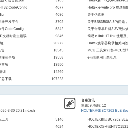
实践 C语言篇.pdf
3165
Holtek新一代具e-LinkPro
32 CodeConfig
4077
Holtek e-write pro
ig
4086
关于仿真器
)遥控器开发平台
3702
关于BS83B08A-3的问
odeConfig
5842
关于合泰单片机3.3V无法
开COD文档时发生错误
9846
简易 e-link HT-link 使用
环境
20272
Holtek烧录器烧录相关问
 公告
18545
MCU 工具索引表-MC
些注意事项
19558
e-link使用问题汇总
意事项
13950
培训
14269
汇总下载
107228
合泰资讯
主题: 9
,
帖数: 12
2026-3-30 20:31
ndxsh
HOLTEK推出BC7262 BLE Beac
析工具
5146
HOLTEK推出BC7262 BLE
4024
HOLTEK新推出HT7Q15