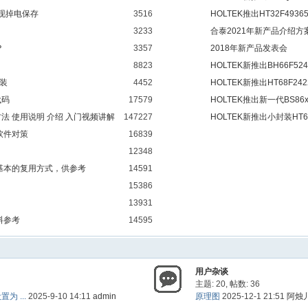
实现掉电保存
3516
锂电池保护
HOLTEK推出HT32F49365
3233
合泰2021年新产品介绍方
？
3357
2018年新产品发表会
8823
HOLTEK新推出BH66F5242 2
安装
4452
HOLTEK新推出HT68F2
代码
17579
HOLTEK推出新一代BS86x
方法 使用说明 介绍 入门视频讲解
147227
MCU
HOLTEK新推出小封装HT68F
软件对策
16839
12348
最基本的复用方式，供参考
14591
15386
13931
料参考
14595
用户杂谈
主题: 20
,
帖数: 36
为 ...
2025-9-10 14:11
admin
原理图
2025-12-1 21:51
阿烛