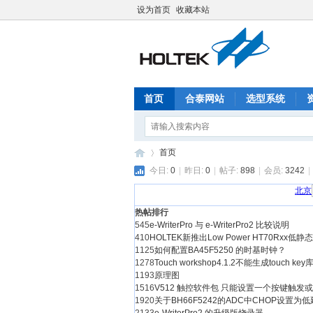
设为首页
收藏本站
首页
合泰网站
选型系统
首页
今日:
0
|
昨日:
0
|
帖子:
898
|
会员:
3242
|
合
热帖排行
»
545
e-WriterPro 与 e-WriterPro2 比较说明
410
HOLTEK新推出Low Power HT70Rxx
1125
如何配置BA45F5250 的时基时钟？
1278
Touch workshop4.1.2不能生成touch key
1193
原理图
1516
V512 触控软件包 只能设置一个按键触
1920
关于BH66F5242的ADC中CHOP设置